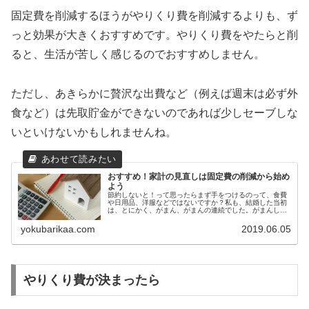
固定費を削減するほうがやりくり費を削減するよりも、ず
っと効果が大きくおすすめです。やりくり費をやたらと削
ると、生活が苦しく感じるのでおすすめしません。
ただし、あきらかに贅沢な出費など（例えば週末は必ず外
食など）は先取貯金ができないのであれば少しセーブしな
いといけないかもしれませんね。
おすすめ！家計の見直しは固定費の削減から始め
よう
節約しないと！って思ったらまず手をつけるのって、食費
や日用品、洋服などではないですか？私も、結婚した当初
は、とにかく、がまん、がまんの連続でした。がまんして
るわりには、貯蓄は一向に増えないし、こんなにがまんし
てるのになんで？って気持ちでいっ...
yokubarikaa.com
2019.06.05
やりくり費が決まったら