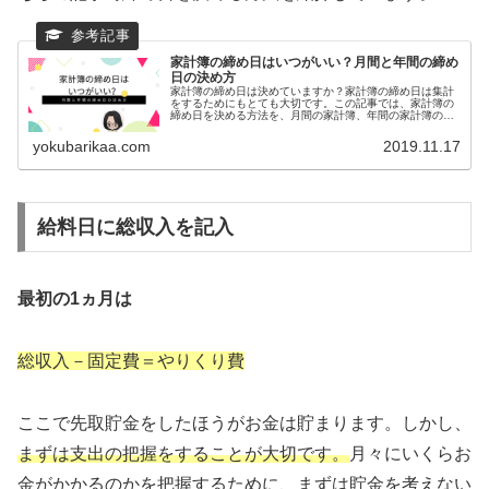
家計簿の締め日はいつがいい？月間と年間の締め
日の決め方
家計簿の締め日は決めていますか？家計簿の締め日は集計
をするためにもとても大切です。この記事では、家計簿の
締め日を決める方法を、月間の家計簿、年間の家計簿の両
方について紹介します。家計簿の締め日はいつにしたらい
いのかなと悩んでいる方必見です！
yokubarikaa.com
2019.11.17
給料日に総収入を記入
最初の1ヵ月は
総収入－固定費＝やりくり費
ここで先取貯金をしたほうがお金は貯まります。しかし、
まずは支出の把握をすることが大切です。
月々にいくらお
金がかかるのかを把握するために、まずは貯金を考えない