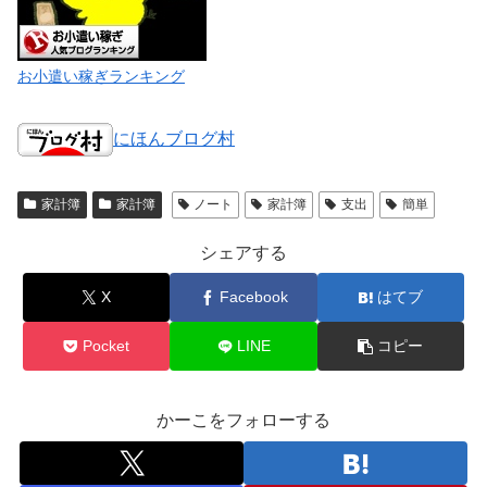
お小遣い稼ぎランキング
にほんブログ村
家計簿
家計簿
ノート
家計簿
支出
簡単
シェアする
X
Facebook
はてブ
Pocket
LINE
コピー
かーこをフォローする