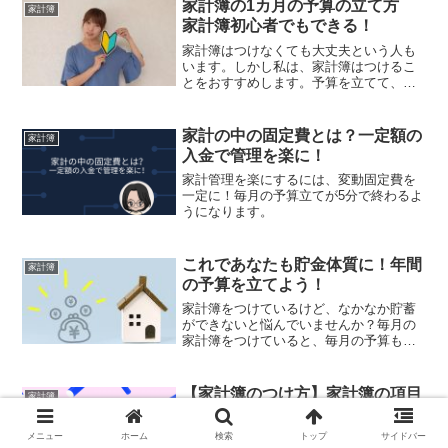
計簿の締め日はいつにしたらいいのかな
家計簿の1カ月の予算の立て方
家計簿
と悩んでいる方必見です！
家計簿初心者でもできる！
家計簿はつけなくても大丈夫という人も
います。しかし私は、家計簿はつけるこ
とをおすすめします。予算を立てて、き
ちんと守ることができるという人はもし
かしたら、家計簿は必要ないのかもしれ
ません。しかし、家計は変化するもので
家計の中の固定費とは？一定額の
家計簿
す。今年は大丈夫でも、来...
入金で管理を楽に！
家計管理を楽にするには、変動固定費を
一定に！毎月の予算立てが5分で終わるよ
うになります。
これであなたも貯金体質に！年間
家計簿
の予算を立てよう！
家計簿をつけているけど、なかなか貯蓄
ができないと悩んでいませんか？毎月の
家計簿をつけていると、毎月の予算も立
てていると思います。しかし、1年の予算
は立てていますか？家計の中には、1年に
1回の支払いや大きな買い物があると思い
【家計簿のつけ方】家計簿の項目
家計簿
ます。1年に1回の...
はどう決めたらいいの？
家計簿をつけ始めると、項目はどう作っ
メニュー
ホーム
検索
トップ
サイドバー