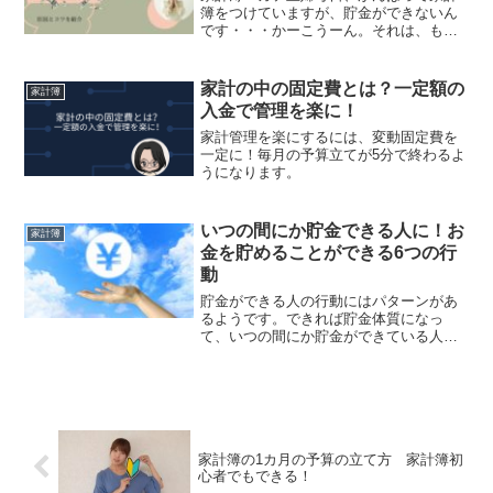
簿をつけていますが、貯金ができないん
です・・・かーこうーん。それは、もし
かしたら家計簿のつけ方に問題があるか
も？家計簿ニガテ主婦家計簿のどこに問
題があるのかわかりません。かーこそう
家計の中の固定費とは？一定額の
家計簿
ね。今回は、私が過去に着...
入金で管理を楽に！
家計管理を楽にするには、変動固定費を
一定に！毎月の予算立てが5分で終わるよ
うになります。
いつの間にか貯金できる人に！お
家計簿
金を貯めることができる6つの行
動
貯金ができる人の行動にはパターンがあ
るようです。できれば貯金体質になっ
て、いつの間にか貯金ができている人に
なりたいものです。そこで、いつの間に
か貯金ができている人の行動パターンを6
つ紹介していきます。
家計簿の1カ月の予算の立て方 家計簿初
心者でもできる！