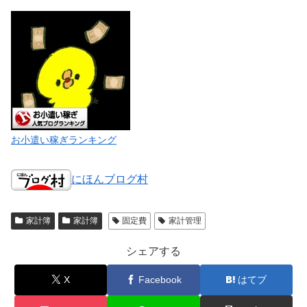
お小遣い稼ぎランキング
にほんブログ村
家計簿
家計簿
固定費
家計管理
シェアする
X
Facebook
はてブ